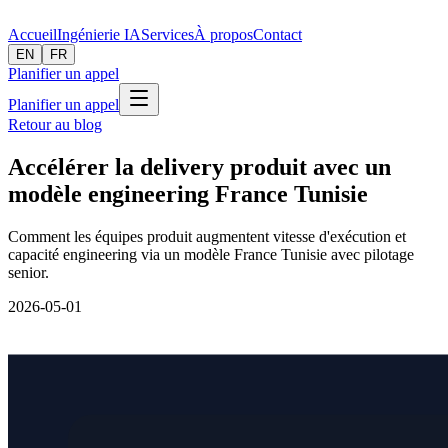
Accueil
Ingénierie IA
Services
À propos
Contact
EN
FR
Planifier un appel
Planifier un appel
Retour au blog
Accélérer la delivery produit avec un
modèle engineering France Tunisie
Comment les équipes produit augmentent vitesse d'exécution et
capacité engineering via un modèle France Tunisie avec pilotage
senior.
2026-05-01