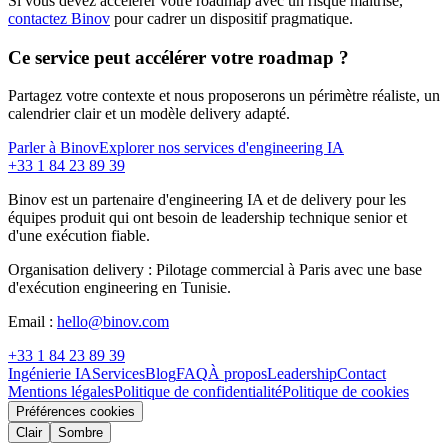
Si vous devez accélérer votre roadmap avec un risque maîtrisé,
contactez Binov
pour cadrer un dispositif pragmatique.
Ce service peut accélérer votre roadmap ?
Partagez votre contexte et nous proposerons un périmètre réaliste, un
calendrier clair et un modèle delivery adapté.
Parler à Binov
Explorer nos services d'engineering IA
+33 1 84 23 89 39
Binov est un partenaire d'engineering IA et de delivery pour les
équipes produit qui ont besoin de leadership technique senior et
d'une exécution fiable.
Organisation delivery :
Pilotage commercial à Paris avec une base
d'exécution engineering en Tunisie.
Email :
hello@binov.com
+33 1 84 23 89 39
Ingénierie IA
Services
Blog
FAQ
À propos
Leadership
Contact
Mentions légales
Politique de confidentialité
Politique de cookies
Préférences cookies
Clair
Sombre